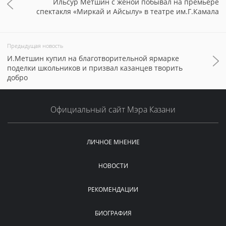
Ильсур Метшин с женой побывал на премьере
спектакля «Миркай и Айсылу» в театре им.Г.Камала
Предыдущая новость
И.Метшин купил на благотворительной ярмарке
поделки школьников и призвал казанцев творить
добро
Официальный сайт Мэра Казани
ЛИЧНОЕ МНЕНИЕ
НОВОСТИ
РЕКОМЕНДАЦИИ
БИОГРАФИЯ