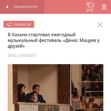
ОФИЦИАЛЬНАЯ
RU
ОФИЦИАЛЬНАЯ
ПЕРСОНАЛЬНАЯ
СТРАНИЦА
СТРАНИЦА
EN
Новости
В Казани стартовал ежегодный
TT
музыкальный фестиваль «Денис Мацуев у
друзей»
20:52
14/10/2017