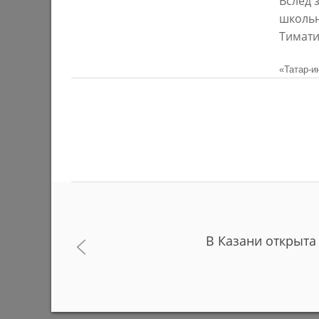
Вслед 
03/08/202
школьн
Тимати
«Татар-и
У озера на бульваре «Ярдэм» высадят
И. Метш
4 тысячи растений
засоров 
аварийны
28/07/2026
еще сли
В Казани открыта
27/07/202