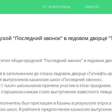
ОТ ПЕРВОГО ЛИЦА
НОВОСТИ
Капремонт казанских дворов п
на 90%
кой "Последний звонок" в ледовом дворце "
Ильсур Метшин провел выездное совеща
обновляют дворовую территорию для 1,
06/08/2026
ЧИТАТЬ ДАЛЕЕ
я в заполненном до отказа ледовом дворце «Татнефть-а
я выпускников казанских школ «Последний звонок».
11 тысяч школьников приняли участие в этом празднике
 старшеклассникам стало выступление известного певца
сполнитель был приглашен в Казань в результате опроса
ких школ. В рейтинге предпочтения казанских выпускни