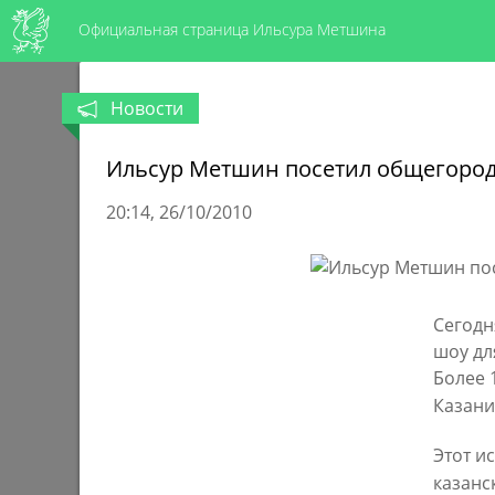
Официальная страница Ильсура Метшина
Новости
Ильсур Метшин посетил общегородс
20:14
26/10/2010
Сегодн
шоу дл
Более 
Казани
Этот и
казанс