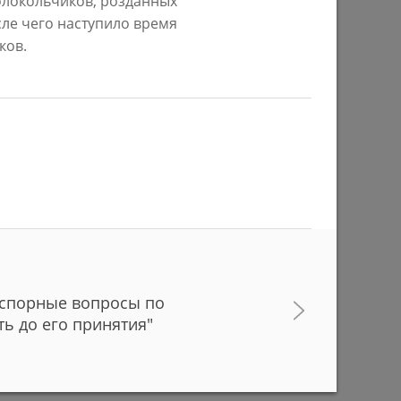
колокольчиков, розданных
ле чего наступило время
29/07/2026
ков.
ом году
В Казани предпринимателям начнут
предоставлять субсидии на
строительство пунктов приема
вторсырья
 спорные вопросы по
27/07/2026
ь до его принятия"