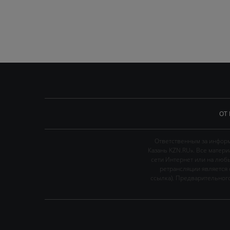
ОТ
Ответственным за информ
Казань KZN.RU». Все матер
сети Интернет или на люб
ретрансляции является 
ссылка). Предварительного