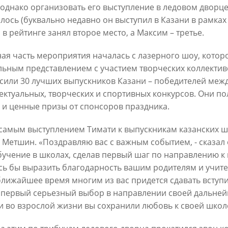
 однако организовать его выступление в ледовом дворце
лось (буквально недавно он выступил в Казани в рамках
 в рейтинге занял второе место, а Максим – третье.
Метшин: «Мы начали
В Казани выбрали лучшего
ивать инфраструктуру
общественного воспитателя 2
ая часть мероприятия началась с лазерного шоу, кото
в для многодетных семей»
льным представлением с участием творческих коллективо
03/08/2026
сили 30 лучших выпускников Казани – победителей меж
6
ектуальных, творческих и спортивных конкурсов. Они п
 и ценные призы от спонсоров праздника.
самым выступлением Тимати к выпускникам казанских ш
 Метшин. «Поздравляю вас с важным событием, - сказал 
бучение в школах, сделав первый шаг по направлению к в
сь бы выразить благодарность вашим родителям и учит
 ближайшее время многим из вас придется сдавать вступ
 первый серьезный выбор в направлении своей дальнейш
й волне» в Казани выступят
И.Метшин: «В Салават Купер
манов, Николай Расторгуев,
строится один из самых боль
и во взрослой жизни вы сохранили любовь к своей школе
лан, Филипп Киркоров
инклюзивных центров «Добр
Казани»»