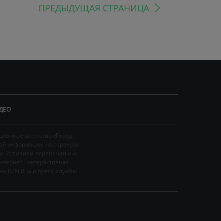
ПРЕДЫДУЩАЯ СТРАНИЦА
ДЕО
ционное агентство «Город
ой информации, на серверах
и. Условием перепечатки и
нтернет - интерактивная
ань KZN.RU» и пресс-службы