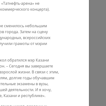
 «Татнефть-арена» не
 коммерческого концерта).
Ильсур Метшин: «Надеюсь, парковый
026 года
вандализм скоро уйдет в прошлое»
рое сменилось небольшим
в города. Затем на сцену
03/08/2026
дународных, всероссийских
олучили грамоты от мэрии
кол обратился мэр Казани
он. – Сегодня вы завершаете
зрослой жизни. В связи с этим,
елям, долгие годы обучавшим
ительные экзамены в вузы,
ей деятельности. И я хочу,
е
Ильсур Метшин о строительстве
ших
Центра спорта «Физра»: «Сюда
, Казани и республике».
ой
хочется прийти после работы и
заняться спортом»