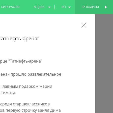
БИОГРАФИЯ
МЕДИА
RU
ЗА КАДРОМ
ПЕРСОНАЛЬНАЯ
СТРАНИЦА
ФОТО
EN
о программе «Наш двор» выполнен
ВИДЕО
TT
Татнефть-арена"
ние во дворе домов по пр.Победы, где
4 тысячи жителей
рена» прошло развлекательное
. Главным подарком мэрии
 Тимати.
 среди старшеклассников
ков первую строчку занял Дима