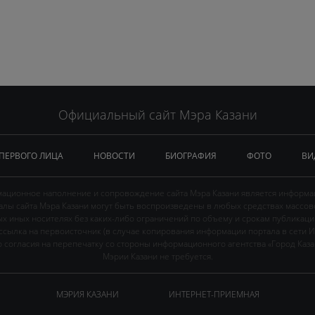
Официальный сайт Мэра Казани
 ПЕРВОГО ЛИЦА
НОВОСТИ
БИОГРАФИЯ
ФОТО
ВИ
ационное наполнение и сопровождение сайта Мэра Казани является информа
иалы сайта Мэра Казани могут быть воспроизведены в любых средствах массов
ых иных носителях без каких-либо ограничений по объему и срокам публикаци
ссылка на первоисточник (в случае копирования информации портала в сети И
 согласия на перепечатку со стороны информационного агентства «Город Каз
Мэрии Казани не требуется.
МЭРИЯ КАЗАНИ
ИНТЕРНЕТ-ПРИЕМНАЯ