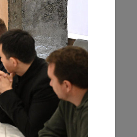
Ильсур Метшин: «Надеюсь, парковый
026 года
вандализм скоро уйдет в прошлое»
03/08/2026
е
Ильсур Метшин о строительстве
ших
Центра спорта «Физра»: «Сюда
ой
хочется прийти после работы и
заняться спортом»