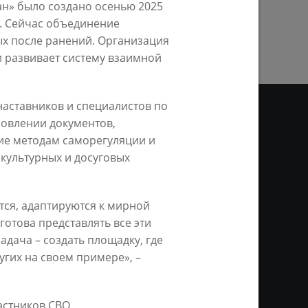
ан» было создано осенью 2025
ПРЕДЫДУЩАЯ СТРАНИЦА
. Сейчас объединение
ых после ранений. Организация
 развивает систему взаимной
наставников и специалистов по
новлении документов,
ие методам саморегуляции и
ДЕО
культурных и досуговых
ционное агентство «Город
ой информации, на серверах
тся, адаптируются к мирной
и. Условием перепечатки и
готова представлять все эти
нтернет - интерактивная
ань KZN.RU» и пресс-службы
адача – создать площадку, где
угих на своем примере», –
астников СВО