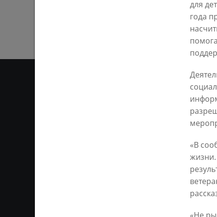
для де
года п
насчит
помога
поддер
Деятел
социал
информ
ОТ
разреш
меропр
Ответственным за информ
Казань KZN.RU». Все матер
«В соо
сети Интернет или на люб
жизни.
ретрансляции является 
ссылка). Предварительного
резуль
ветера
расска
«Не ры