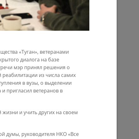
29/07/2026
щества «Туган», ветеранами
рытого диалога на базе
стречи мэр принял решения о
 реабилитации из числа самих
ом году
В Казани предпринимателям начнут
тупления в вузы, о выделении
предоставлять субсидии на
 и пригласил ветеранов в
строительство пунктов приема
вторсырья
27/07/2026
 жизни и учить других на своем
ой думы, руководителя НКО «Все