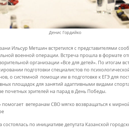
6
30/07/2026
Денис Гордийко
зани Ильсур Метшин встретился с представителями сооб
льной военной операции. Встреча прошла в формате отк
ворительной организации «Все для детей». По итогам в
ировании подготовки специалистов по психологической
ин: «Общее количество
В Казани отремонтируют в эт
нов, о системной помощи им в подготовке к ЕГЭ для пос
снижается, но до 60
15,6 км сетей «Водоканала»
вных площадок для занятий адаптивными видами спорта
х выездов в день – это все
27/07/2026
ве почетных зрителей на парад в День Победы.
шком много»
6
» помогает
ветеранам СВО мягко возвращаться к мирной
ре
а состоялась по инициативе депутата Казанской городск