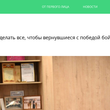
ОТ ПЕРВОГО ЛИЦА
НОВОСТИ
Капремонт казанских дворов п
на 90%
сделать все, чтобы вернувшиеся с победой бо
Ильсур Метшин провел выездное совеща
обновляют дворовую территорию для 1,
06/08/2026
ЧИТАТЬ ДАЛЕЕ