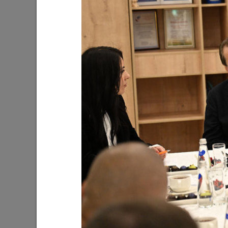
Ильсур Метшин: «Входная группа в
Ильсур 
Ленинский сад станет удобнее и
обустра
комфортнее»
поселко
05/08/2026
03/08/202
Мэр Казани поблагодарил «Парковых
На «Ново
героев»
Олег Газ
Дима Би
03/08/2026