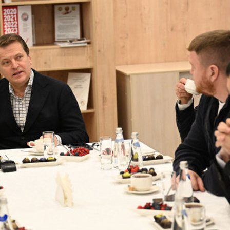
Метшин: «Мы начали
В Казани выбрали лучшего
ивать инфраструктуру
общественного воспитателя 2
в для многодетных семей»
03/08/2026
6
й волне» в Казани выступят
И.Метшин: «В Салават Купер
манов, Николай Расторгуев,
строится один из самых боль
лан, Филипп Киркоров
инклюзивных центров «Добр
Казани»»