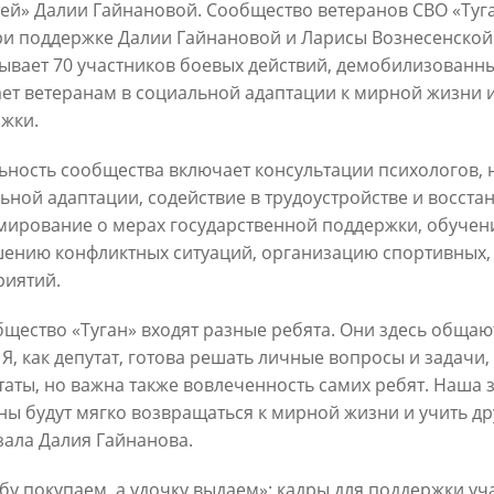
тей» Далии Гайнановой. Сообщество ветеранов СВО «Туг
ри поддержке Далии Гайнановой и Ларисы Вознесенской
ывает 70 участников боевых действий, демобилизованн
ет ветеранам в социальной адаптации к мирной жизни и
жки.
ьность сообщества включает консультации психологов, 
Официальный сайт Мэра Казани
ьной адаптации, содействие в трудоустройстве и восста
ирование о мерах государственной поддержки, обучен
 ПЕРВОГО ЛИЦА
НОВОСТИ
БИОГРАФИЯ
ФОТО
ВИ
ению конфликтных ситуаций, организацию спортивных, 
иятий.
ационное наполнение и сопровождение сайта Мэра Казани является информа
иалы сайта Мэра Казани могут быть воспроизведены в любых средствах массов
бщество «Туган» входят разные ребята. Они здесь общаю
ых иных носителях без каких-либо ограничений по объему и срокам публикаци
 Я, как депутат, готова решать личные вопросы и задачи, 
ссылка на первоисточник (в случае копирования информации портала в сети И
 согласия на перепечатку со стороны информационного агентства «Город Каз
таты, но важна также вовлеченность самих ребят. Наша з
Мэрии Казани не требуется.
ны будут мягко возвращаться к мирной жизни и учить др
зала Далия Гайнанова.
МЭРИЯ КАЗАНИ
ИНТЕРНЕТ-ПРИЕМНАЯ
бу покупаем, а удочку выдаем»: кадры для поддержки уч