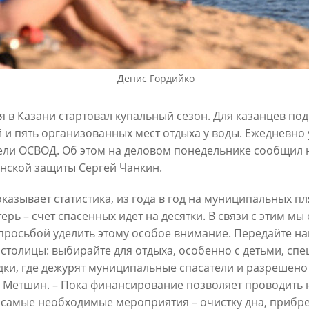
6
30/07/2026
Денис Гордийко
я в Казани стартовал купальный сезон. Для казанцев п
 и пять организованных мест отдыха у воды. Ежедневно 
ели ОСВОД. Об этом на деловом понедельнике сообщил 
нской защиты Сергей Чанкин.
ин: «Общее количество
В Казани отремонтируют в эт
снижается, но до 60
15,6 км сетей «Водоканала»
оказывает статистика, из года в год на муниципальных п
х выездов в день – это все
терь – счет спасенных идет на десятки. В связи с этим м
27/07/2026
шком много»
просьбой уделить этому особое внимание. Передайте н
6
 столицы: выбирайте для отдыха, особенно с детьми, с
ки, где дежурят муниципальные спасатели и разрешено к
 Метшин. – Пока финансирование позволяет проводить
 самые необходимые мероприятия – очистку дна, прибр