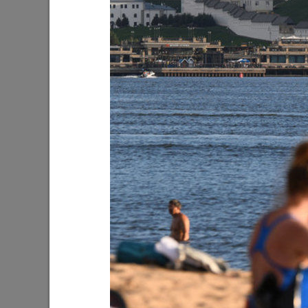
Ильсур Метшин: «Входная группа в
Ильсур 
Ленинский сад станет удобнее и
обустра
комфортнее»
поселко
05/08/2026
03/08/202
Мэр Казани поблагодарил «Парковых
На «Ново
героев»
Олег Газ
Дима Би
03/08/2026