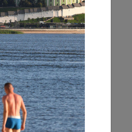
Ильсур Метшин: «Надеюсь, парковый
026 года
вандализм скоро уйдет в прошлое»
03/08/2026
е
Ильсур Метшин о строительстве
ших
Центра спорта «Физра»: «Сюда
ой
хочется прийти после работы и
заняться спортом»