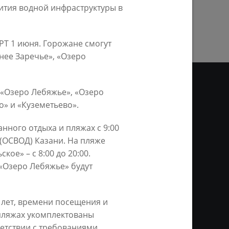
ПРЕДЫДУЩАЯ СТРАНИЦА
ития водной инфраструктуры в
РТ 1 июня. Горожане смогут
нее Заречье», «Озеро
 «Озеро Лебяжье», «Озеро
» и «Куземетьево».
ДЕО
анного отдыха и пляжах с 9:00
 (ОСВОД) Казани. На пляже
ционное агентство «Город
ой информации, на серверах
кое» – с 8:00 до 20:00.
и. Условием перепечатки и
«Озеро Лебяжье» будут
нтернет - интерактивная
ань KZN.RU» и пресс-службы
 лет, времени посещения и
 пляжах укомплектованы
етствии с требованиями