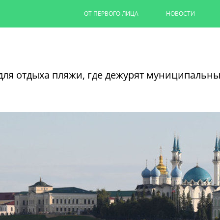
ОТ ПЕРВОГО ЛИЦА
НОВОСТИ
Капремонт казанских дворов п
на 90%
ля отдыха пляжи, где дежурят муниципальны
Ильсур Метшин провел выездное совеща
обновляют дворовую территорию для 1,
06/08/2026
ЧИТАТЬ ДАЛЕЕ