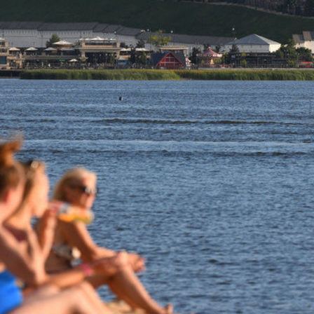
Метшин: «Мы начали
В Казани выбрали лучшего
ивать инфраструктуру
общественного воспитателя 2
в для многодетных семей»
03/08/2026
6
й волне» в Казани выступят
И.Метшин: «В Салават Купер
манов, Николай Расторгуев,
строится один из самых боль
лан, Филипп Киркоров
инклюзивных центров «Добр
Казани»»