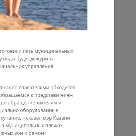
29/07/2026
одготовили пять муниципальных
у воды будут дежурить
начальник управления
ом году
В Казани предпринимателям начнут
предоставлять субсидии на
ляжах со спасателями обходится
строительство пунктов приема
ы обращаемся к представителям
вторсырья
аше обращение жителям и
27/07/2026
пециально оборудованные
упание, – сказал мэр Казани
 на муниципальных пляжах
ежных зон и ремонт