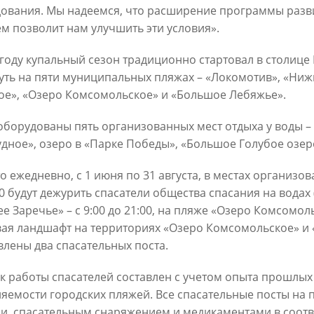
ования. Мы надеемся, что расширение программы разв
м позволит нам улучшить эти условия».
 году купальный сезон традиционно стартовал в столице 
уть на пяти муниципальных пляжах – «Локомотив», «Ниж
ое», «Озеро Комсомольское» и «Большое Лебяжье».
Официальный сайт Мэра Казани
оборудованы пять организованных мест отдыха у воды –
дное», озеро в «Парке Победы», «Большое Голубое озеро
 ПЕРВОГО ЛИЦА
НОВОСТИ
БИОГРАФИЯ
ФОТО
ВИ
то ежедневно, с 1 июня по 31 августа, в местах организов
00 будут дежурить спасатели общества спасания на водах
ационное наполнение и сопровождение сайта Мэра Казани является информа
иалы сайта Мэра Казани могут быть воспроизведены в любых средствах массов
 Заречье» – с 9:00 до 21:00, на пляже «Озеро Комсомольс
ых иных носителях без каких-либо ограничений по объему и срокам публикаци
ая ландшафт на территориях «Озеро Комсомольское» и 
ссылка на первоисточник (в случае копирования информации портала в сети И
 согласия на перепечатку со стороны информационного агентства «Город Каз
влены два спасательных поста.
Мэрии Казани не требуется.
к работы спасателей составлен с учетом опыта прошлых
яемости городских пляжей. Все спасательные посты на
МЭРИЯ КАЗАНИ
ИНТЕРНЕТ-ПРИЕМНАЯ
и, спасательным снаряжением и медикаментами в соотв