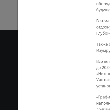
оборуд
будуще
В этом
отдохн
Глубок
Также 
Изумру
ОТ
Все ле
до 20:
Ответственным за информ
Казань KZN.RU». Все матер
«Нижнее
сети Интернет или на люб
Учитыв
ретрансляции является 
ссылка). Предварительного
устано
«Графи
наполн
лодкам