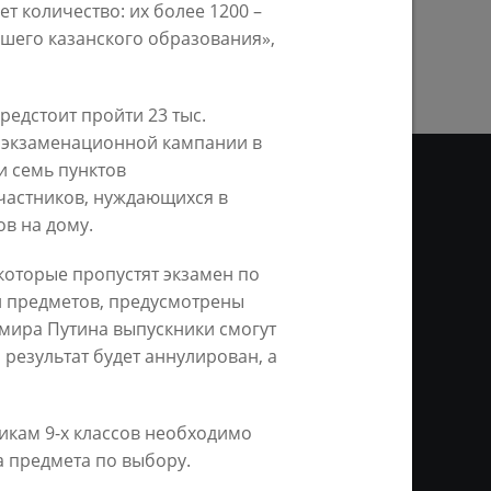
т количество: их более 1200 –
ПРЕДЫДУЩАЯ СТРАНИЦА
ашего казанского образования»,
редстоит пройти 23 тыс.
я экзаменационной кампании в
и семь пунктов
участников, нуждающихся в
в на дому.
ДЕО
которые пропустят экзамен по
и предметов, предусмотрены
ционное агентство «Город
ой информации, на серверах
мира Путина выпускники смогут
и. Условием перепечатки и
 результат будет аннулирован, а
нтернет - интерактивная
ань KZN.RU» и пресс-службы
икам 9-х классов необходимо
а предмета по выбору.