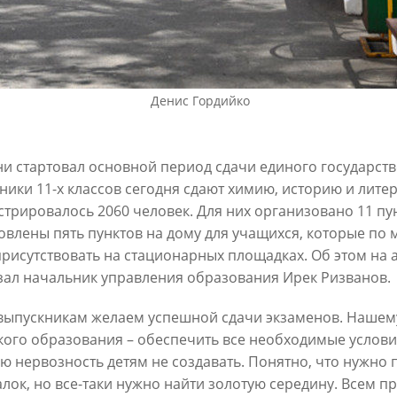
6
30/07/2026
Денис Гордийко
ни стартовал основной период сдачи единого государстве
ники 11-х классов сегодня сдают химию, историю и литер
стрировалось 2060 человек. Для них организовано 11 пу
ин: «Общее количество
В Казани отремонтируют в эт
овлены пять пунктов на дому для учащихся, которые по
снижается, но до 60
15,6 км сетей «Водоканала»
присутствовать на стационарных площадках. Об этом на
х выездов в день – это все
зал начальник управления образования Ирек Ризванов.
27/07/2026
шком много»
6
выпускникам желаем успешной сдачи экзаменов. Нашему
кого образования – обеспечить все необходимые услови
 нервозность детям не создавать. Понятно, что нужно 
лок, но все-таки нужно найти золотую середину. Всем п