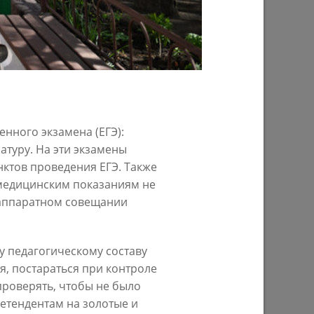
29/07/2026
нного экзамена (ЕГЭ):
атуру. На эти экзамены
нктов проведения ЕГЭ. Также
ом году
В Казани предпринимателям начнут
 медицинским показаниям не
предоставлять субсидии на
 аппаратном совещании
строительство пунктов приема
вторсырья
 педагогическому составу
27/07/2026
я, постараться при контроле
проверять, чтобы не было
ретендентам на золотые и