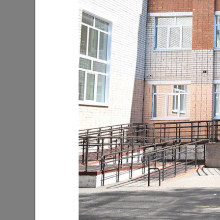
Ильсур Метшин: «Входная группа в
Ильсур 
Ленинский сад станет удобнее и
обустра
комфортнее»
поселко
05/08/2026
03/08/202
Мэр Казани поблагодарил «Парковых
На «Ново
героев»
Олег Газ
Дима Би
03/08/2026