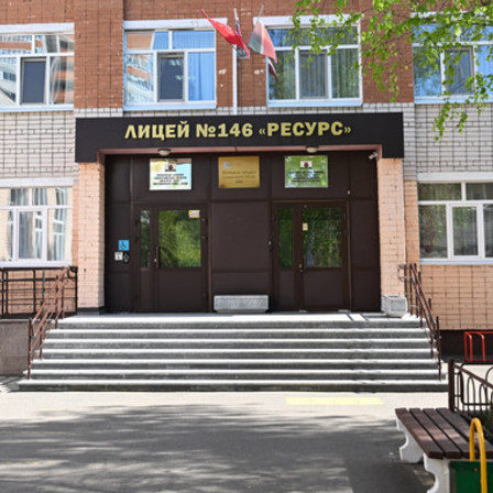
Метшин: «Мы начали
В Казани выбрали лучшего
ивать инфраструктуру
общественного воспитателя 2
в для многодетных семей»
03/08/2026
6
й волне» в Казани выступят
И.Метшин: «В Салават Купер
манов, Николай Расторгуев,
строится один из самых боль
лан, Филипп Киркоров
инклюзивных центров «Добр
Казани»»