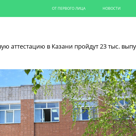
ОТ ПЕРВОГО ЛИЦА
НОВОСТИ
Капремонт казанских дворов п
на 90%
вую аттестацию в Казани пройдут 23 тыс. вып
Ильсур Метшин провел выездное совеща
обновляют дворовую территорию для 1,
06/08/2026
ЧИТАТЬ ДАЛЕЕ