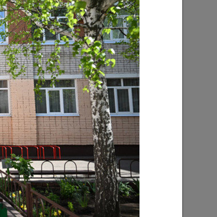
Ильсур Метшин: «Надеюсь, парковый
026 года
вандализм скоро уйдет в прошлое»
03/08/2026
е
Ильсур Метшин о строительстве
ших
Центра спорта «Физра»: «Сюда
ой
хочется прийти после работы и
заняться спортом»