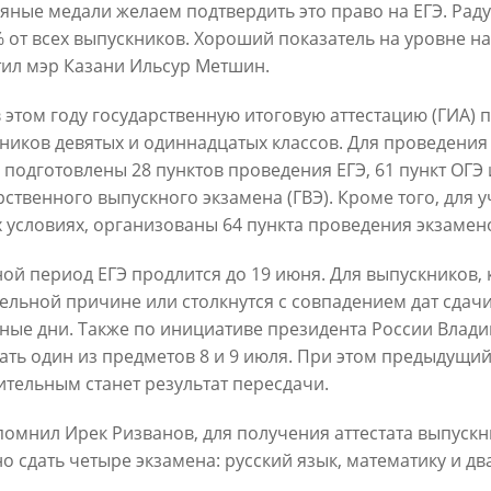
яные медали желаем подтвердить это право на ЕГЭ. Радуе
% от всех выпускников. Хороший показатель на уровне н
тил мэр Казани Ильсур Метшин.
в этом году государственную итоговую аттестацию (ГИА) п
ников девятых и одиннадцатых классов. Для проведени
 подготовлены 28 пунктов проведения ЕГЭ, 61 пункт ОГЭ 
Официальный сайт Мэра Казани
рственного выпускного экзамена (ГВЭ). Кроме того, для 
 условиях, организованы 64 пункта проведения экзамено
 ПЕРВОГО ЛИЦА
НОВОСТИ
БИОГРАФИЯ
ФОТО
ВИ
ой период ЕГЭ продлится до 19 июня. Для выпускников, 
ельной причине или столкнутся с совпадением дат сдач
ационное наполнение и сопровождение сайта Мэра Казани является информа
иалы сайта Мэра Казани могут быть воспроизведены в любых средствах массов
ные дни. Также по инициативе президента России Влади
ых иных носителях без каких-либо ограничений по объему и срокам публикаци
ать один из предметов 8 и 9 июля. При этом предыдущий
ссылка на первоисточник (в случае копирования информации портала в сети И
 согласия на перепечатку со стороны информационного агентства «Город Каз
ительным станет результат пересдачи.
Мэрии Казани не требуется.
помнил Ирек Ризванов, для получения аттестата выпускн
о сдать четыре экзамена: русский язык, математику и дв
МЭРИЯ КАЗАНИ
ИНТЕРНЕТ-ПРИЕМНАЯ