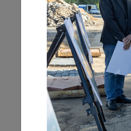
Ильсур Метшин: «Входная группа в
Ильсур 
Ленинский сад станет удобнее и
обустра
комфортнее»
поселко
05/08/2026
03/08/202
Мэр Казани поблагодарил «Парковых
На «Ново
героев»
Олег Газ
Дима Би
03/08/2026