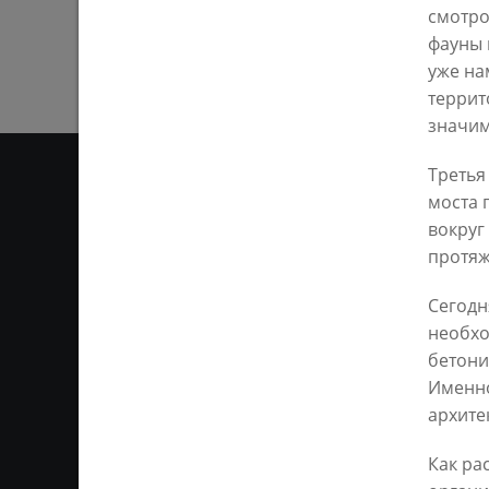
смотро
фауны 
уже на
террит
значим
Третья
моста 
вокруг
ОТ
протяж
Ответственным за информ
Сегодн
Казань KZN.RU». Все матер
необхо
сети Интернет или на люб
бетони
ретрансляции является 
ссылка). Предварительного
Именно
архите
Как ра