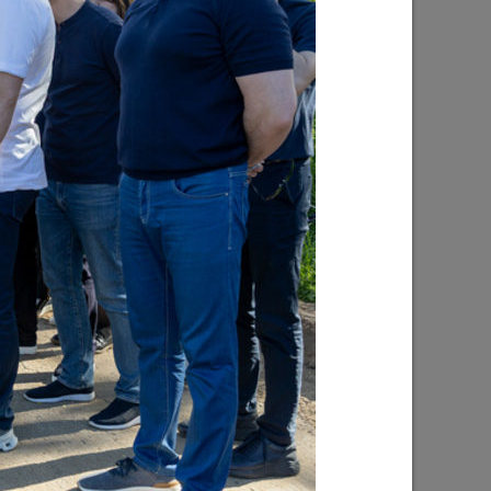
Ильсур Метшин: «Надеюсь, парковый
026 года
вандализм скоро уйдет в прошлое»
03/08/2026
е
Ильсур Метшин о строительстве
ших
Центра спорта «Физра»: «Сюда
ой
хочется прийти после работы и
заняться спортом»