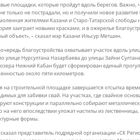
вые площадки, которые пройдут вдоль берегов. Важно, 
не только не пострадали, но и получили новое развитие 
моленная жителями Казани и Старо-Татарской слободы 
ория заиграет новыми красками, и в ожерелье благоуст
ый объект», – сказал мэр Казани Ильсур Метшин.
 очередь благоустройства охватывает участок вдоль ул
Официальный сайт Мэра Казани
по улице Нурсултана Назарбаева до улицы Зайни Султан
 озера Нижний Кабан будет сформирован единый прогу
 ПЕРВОГО ЛИЦА
НОВОСТИ
БИОГРАФИЯ
ФОТО
ВИ
енностью около пяти километров.
ационное наполнение и сопровождение сайта Мэра Казани является информа
я на строительной площадке завершается отсыпка време
иалы сайта Мэра Казани могут быть воспроизведены в любых средствах массов
димых для забивки свай. На участках, где свайное основ
ых иных носителях без каких-либо ограничений по объему и срокам публикаци
руют конструкции и параллельно собирают металлическ
ссылка на первоисточник (в случае копирования информации портала в сети И
 согласия на перепечатку со стороны информационного агентства «Город Каз
 на него впоследствии уложат настилы из лиственницы,
Мэрии Казани не требуется.
ктурные формы.
МЭРИЯ КАЗАНИ
ИНТЕРНЕТ-ПРИЕМНАЯ
ссказал представитель подрядной организации «СК Реги