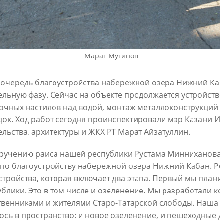
6
30/07/2026
Марат Мугинов
 очередь благоустройства набережной озера Нижний Ка
ельную фазу. Сейчас на объекте продолжается устройст
очных настилов над водой, монтаж металлоконструкций 
ок. Ход работ сегодня проинспектировали мэр Казани 
ин: «Общее количество
В Казани отремонтируют в эт
ельства, архитектуры и ЖКХ РТ Марат Айзатуллин.
снижается, но до 60
15,6 км сетей «Водоканала»
х выездов в день – это все
ручению раиса нашей республики Рустама Минниханова
27/07/2026
шком много»
по благоустройству набережной озера Нижний Кабан. Ре
6
стройства, которая включает два этапа. Первый мы пла
ублики. Это в том числе и озеленение. Мы разработали к
венниками и жителями Старо-Татарской слободы. Наша 
ось в пространство: и новое озеленение, и пешеходные 