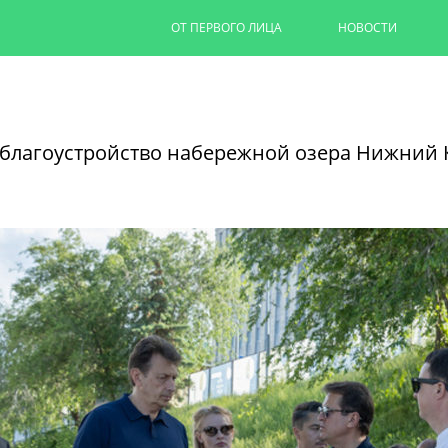
ОТ ПЕРВОГО ЛИЦА
НОВОСТИ
Капремонт казанских дворов п
на 90%
благоустройство набережной озера Нижний 
Ильсур Метшин провел выездное совеща
обновляют дворовую территорию для 1,
06/08/2026
ЧИТАТЬ ДАЛЕЕ