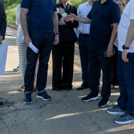
Метшин: «Мы начали
В Казани выбрали лучшего
ивать инфраструктуру
общественного воспитателя 2
в для многодетных семей»
03/08/2026
6
й волне» в Казани выступят
И.Метшин: «В Салават Купер
манов, Николай Расторгуев,
строится один из самых боль
лан, Филипп Киркоров
инклюзивных центров «Добр
Казани»»