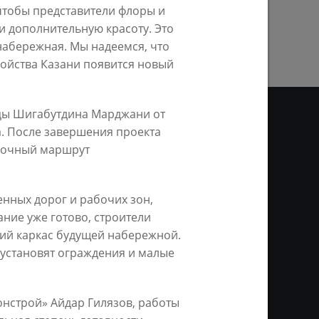
ПРЕДЫДУЩАЯ СТРАНИЦА
чтобы представители флоры и
и дополнительную красоту. Это
набережная. Мы надеемся, что
ройства Казани появится новый
ицы Шигабутдина Марджани от
а. После завершения проекта
лочный маршрут
ДЕО
ционное агентство «Город
нных дорог и рабочих зон,
ой информации, на серверах
ание уже готово, строители
и. Условием перепечатки и
ий каркас будущей набережной.
нтернет - интерактивная
ань KZN.RU» и пресс-службы
 установят ограждения и малые
онстрой» Айдар Гилязов, работы