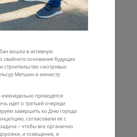
29/07/2026
бан вошла в активную
во свайного основания будущих
и строительство смотровых
Ильсур Метшин и министр
ом году
В Казани предпринимателям начнут
предоставлять субсидии на
строительство пунктов приема
 еженедельно проводятся
вторсырья
чь идет о третьей очереди
27/07/2026
нируем завершить ко Дню города
онцепцию, согласовали ее с
задача – чтобы все органично
дорожки, и освещение, и