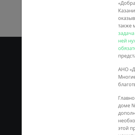
«Добра
Казани
оказыв
также 
задача
ней ну
обязат
предст
ОТ
АНО «Д
Многие
Ответственным за информ
благот
Казань KZN.RU». Все матер
сети Интернет или на люб
Главно
ретрансляции является 
ссылка). Предварительного
доме №
дополн
необхо
этой п