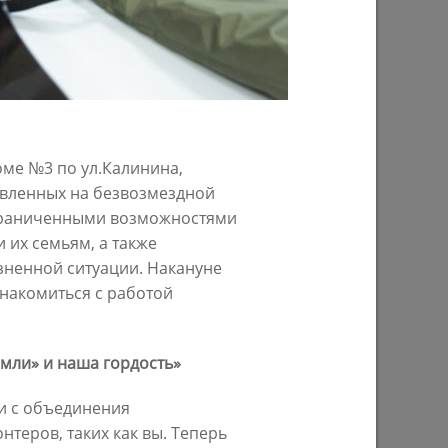
29/07/2026
ме №3 по ул.Калинина,
авленных на безвозмездной
граниченными возможностями
 их семьям, а также
ом году
В Казани предпринимателям начнут
ненной ситуации. Накануне
предоставлять субсидии на
накомиться с работой
строительство пунктов приема
вторсырья
27/07/2026
емли» и наша гордость»
ли с объединения
теров, таких как вы. Теперь