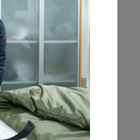
Ильсур Метшин: «Надеюсь, парковый
026 года
вандализм скоро уйдет в прошлое»
03/08/2026
е
Ильсур Метшин о строительстве
ших
Центра спорта «Физра»: «Сюда
ой
хочется прийти после работы и
заняться спортом»