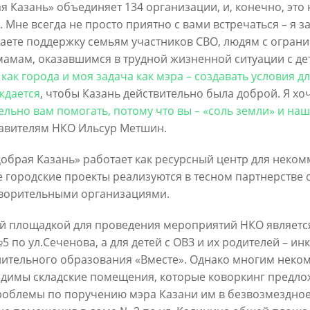
я Казань» объединяет 134 организации, и, конечно, это
. Мне всегда не просто приятно с вами встречаться – я з
аете поддержку семьям участников СВО, людям с огран
мамам, оказавшимся в трудной жизненной ситуации с де
 как города и моя задача как мэра – создавать условия д
ждается
, чтобы Казань действительно была доброй. Я хо
ельно вам помогать, потому что вы – «соль земли» и наш
Официальный сайт Мэра Казани
авителям НКО Ильсур Метшин.
 ПЕРВОГО ЛИЦА
НОВОСТИ
БИОГРАФИЯ
ФОТО
ВИ
обрая Казань» работает как ресурсный центр для неком
 городские проекты реализуются в тесном партнерстве
ационное наполнение и сопровождение сайта Мэра Казани является информа
ворительными организациями.
иалы сайта Мэра Казани могут быть воспроизведены в любых средствах массов
ых иных носителях без каких-либо ограничений по объему и срокам публикаци
й площадкой для проведения мероприятий НКО является
ссылка на первоисточник (в случае копирования информации портала в сети И
 согласия на перепечатку со стороны информационного агентства «Город Каз
5 по ул.Сеченова, а для детей с ОВЗ и их родителей – и
Мэрии Казани не требуется.
ительного образования «Вместе». Однако многим нек
димы складские помещения, которые коворкинг предло
МЭРИЯ КАЗАНИ
ИНТЕРНЕТ-ПРИЕМНАЯ
роблемы по поручению мэра Казани им в безвозмездно