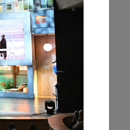
Ильсур Метшин: «Надеюсь, парковый
026 года
вандализм скоро уйдет в прошлое»
03/08/2026
е
Ильсур Метшин о строительстве
ших
Центра спорта «Физра»: «Сюда
ой
хочется прийти после работы и
заняться спортом»