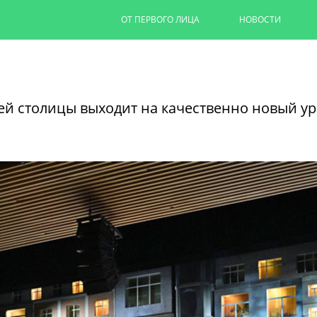
ОТ ПЕРВОГО ЛИЦА
НОВОСТИ
Капремонт казанских дворов п
на 90%
й столицы выходит на качественно новый у
Ильсур Метшин провел выездное совеща
обновляют дворовую территорию для 1,
06/08/2026
ЧИТАТЬ ДАЛЕЕ