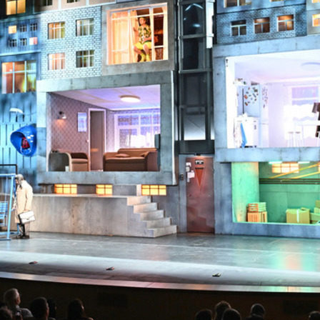
Метшин: «Мы начали
В Казани выбрали лучшего
ивать инфраструктуру
общественного воспитателя 2
в для многодетных семей»
03/08/2026
6
й волне» в Казани выступят
И.Метшин: «В Салават Купер
манов, Николай Расторгуев,
строится один из самых боль
лан, Филипп Киркоров
инклюзивных центров «Добр
Казани»»