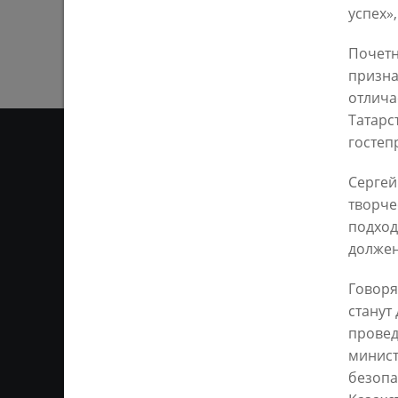
успех»
Почетн
призна
отличае
Татарс
гостепр
Сергей
ОТ
творче
подход
Ответственным за информ
должен
Казань KZN.RU». Все матер
сети Интернет или на люб
Говоря
ретрансляции является 
ссылка). Предварительного
станут
провед
минист
безопа