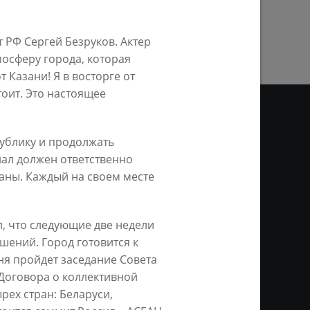
ПРЕДЫДУЩАЯ СТРАНИЦА
 РФ Сергей Безруков. Актер
мосферу города, которая
т Казани! Я в восторге от
тоит. Это настоящее
ублику и продолжать
ДЕО
нал должен ответственно
раны. Каждый на своем месте
ционное агентство «Город
ой информации, на серверах
и. Условием перепечатки и
, что следующие две недели
нтернет - интерактивная
ань KZN.RU» и пресс-службы
шений. Город готовится к
ня пройдет заседание Совета
Договора о коллективной
рех стран: Беларуси,