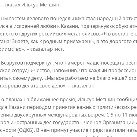
, – сказал Ильсур Метшин.
ым гостем делового понедельника стал народный артист
лся в искренней любви к Казани, подчеркнув особую ат
т его от других российских мегаполисов. «Я в восторге о
тана! Знаете, как к родным приезжаешь, а это дорогого с
иимство», – сказал артист.
Официальный сайт Мэра Казани
 Безруков подчеркнул, что намерен чаще посещать респ
 ПЕРВОГО ЛИЦА
НОВОСТИ
БИОГРАФИЯ
ФОТО
ВИ
ское сотрудничество, напомнив, что каждый профессио
ить к своему делу. «Мы все работаем на благо нашей ст
ационное наполнение и сопровождение сайта Мэра Казани является информа
 хорошо делать свое дело», – сказал он
иалы сайта Мэра Казани могут быть воспроизведены в любых средствах массов
ых иных носителях без каких-либо ограничений по объему и срокам публикаци
 о планах на ближайшее время, Ильсур Метшин сообщил
ссылка на первоисточник (в случае копирования информации портала в сети И
 согласия на перепечатку со стороны информационного агентства «Город Каз
 для Казани периодом принятия важных политических ре
Мэрии Казани не требуется.
ению двух крупных международных встреч. С 9 по 11 ию
ров иностранных дел государств – членов Организации 
МЭРИЯ КАЗАНИ
ИНТЕРНЕТ-ПРИЕМНАЯ
сности (ОДКБ). В нем примут участие представители четы