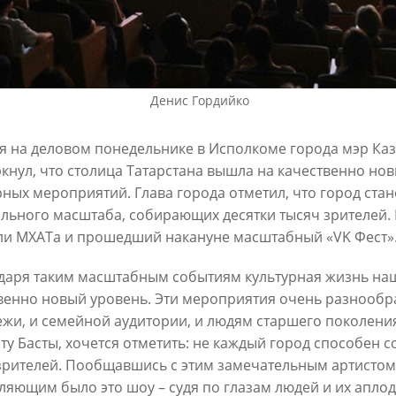
6
30/07/2026
Денис Гордийко
я на деловом понедельнике в Исполкоме города мэр Ка
кнул, что столица Татарстана вышла на качественно но
рных мероприятий. Глава города отметил, что город ста
льного масштаба, собирающих десятки тысяч зрителей. 
ин: «Общее количество
В Казани отремонтируют в эт
ли МХАТа и прошедший накануне масштабный «VK Фест»
снижается, но до 60
15,6 км сетей «Водоканала»
х выездов в день – это все
даря таким масштабным событиям культурная жизнь на
27/07/2026
шком много»
венно новый уровень. Эти мероприятия очень разнообр
6
жи, и семейной аудитории, и людям старшего поколения
ту Басты, хочется отметить: не каждый город способен 
зрителей. Пообщавшись с этим замечательным артистом,
ляющим было это шоу – судя по глазам людей и их апло