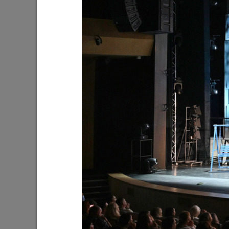
Ильсур Метшин: «Входная группа в
Ильсур 
Ленинский сад станет удобнее и
обустра
комфортнее»
поселко
05/08/2026
03/08/202
Мэр Казани поблагодарил «Парковых
На «Ново
героев»
Олег Газ
Дима Би
03/08/2026