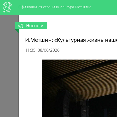
Официальная страница Ильсура Метшина
Новости
И.Метшин: «Культурная жизнь наше
11:35
08/06/2026