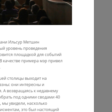
29/07/2026
зани Ильсур Метшин
вый уровень проведения
новится площадкой для событий
В качестве примера мэр привел
ом году
В Казани предпринимателям начнут
.
предоставлять субсидии на
строительство пунктов приема
шей столицы выходит на
вторсырья
азны: они интересны и
27/07/2026
. А возвращаясь к недавнему
собрать под одними сводами 40
 мы увидели, насколько
дисментам, это был настоящий