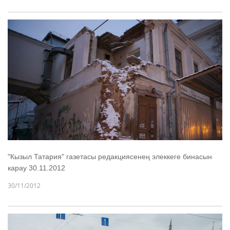
"Кызыл Татария" газетасы редакциясенең элеккеге бинасын
карау 30.11.2012
30/11/2012