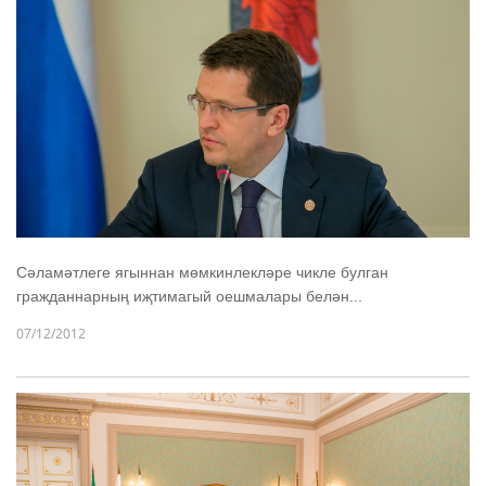
Сәламәтлеге ягыннан мөмкинлекләре чикле булган
гражданнарның иҗтимагый оешмалары белән...
07/12/2012