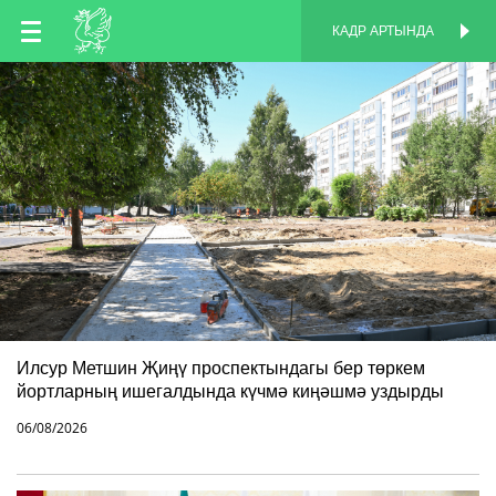
TT
КАДР АРТЫНДА
КАДР АРТЫНДА
EN
RU
Илсур Метшин Җиңү проспектындагы бер төркем
йортларның ишегалдында күчмә киңәшмә уздырды
06/08/2026