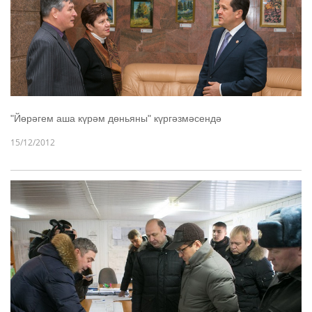
"Йөрәгем аша күрәм дөньяны" күргәзмәсендә
15/12/2012