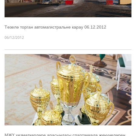
Төзелә торган автомагистральне карау 06.12.2012
06/12/2012
МҖҮ хезмәткәрләре арасындагы спартакиада җиңүчеләрен