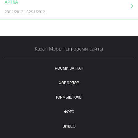
АРТКА
28/11/2012
-
02/11/2012
Казан Мэрының рәсми сайты
РӘСМИ ЗАТТАН
ХӘБӘРЛӘР
ТОРМЫШ ЮЛЫ
ФОТО
ВИДЕО