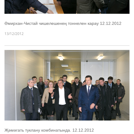
Әмирхан-Чистай чишелешенең тоннелен карау 12.12.2012
13/12/2012
Җәмәгать туклану комбинатында. 12.12.2012