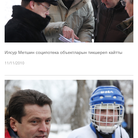
Илсур Метшин соципотека объектларын тикшереп кайтты
11/11/2010