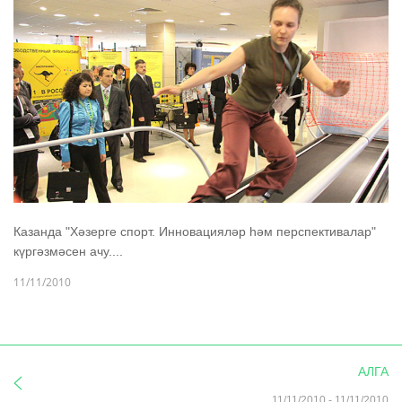
Казанда "Хәзерге спорт. Инновацияләр һәм перспективалар"
күргәзмәсен ачу....
11/11/2010
АЛГА
11/11/2010
-
11/11/2010