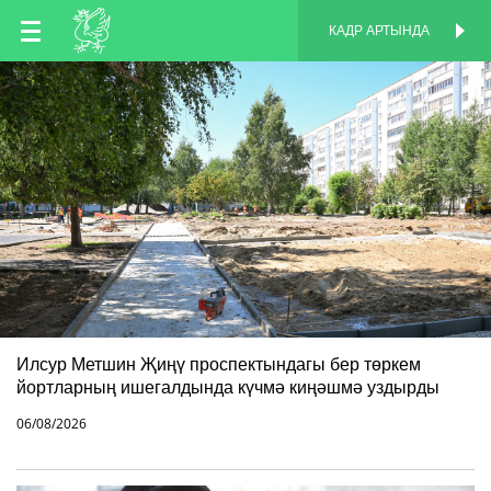
TT
КАДР АРТЫНДА
КАДР АРТЫНДА
EN
RU
Илсур Метшин Җиңү проспектындагы бер төркем
йортларның ишегалдында күчмә киңәшмә уздырды
06/08/2026