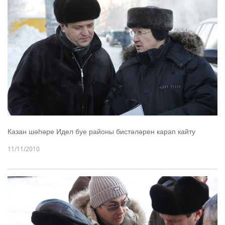
Казан шәһәре Идел буе районы бистәләрен карап кайту
11/11/2010