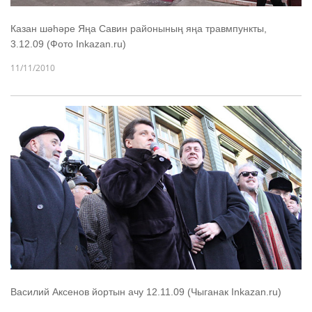
Казан шәһәре Яңа Савин районының яңа травмпункты,
3.12.09 (Фото Inkazan.ru)
11/11/2010
Василий Аксенов йортын ачу 12.11.09 (Чыганак Inkazan.ru)