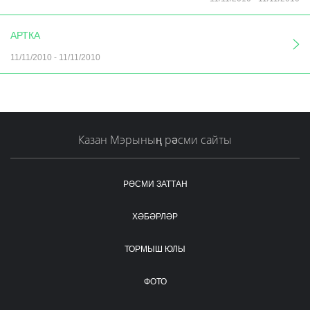
АРТКА
11/11/2010
-
11/11/2010
Казан Мэрының рәсми сайты
РӘСМИ ЗАТТАН
ХӘБӘРЛӘР
ТОРМЫШ ЮЛЫ
ФОТО