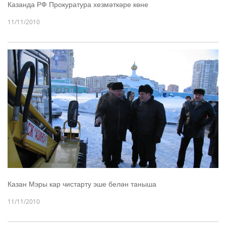
Казанда РФ Прокуратура хезмәткәре көне
11/11/2010
Казан Мэры кар чистарту эше белән таныша
11/11/2010