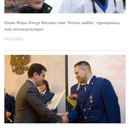
Казан Мэры Илсур Метшин һәм "Алтын шайба" турнирының
яшь катнашучылары
11/11/2010