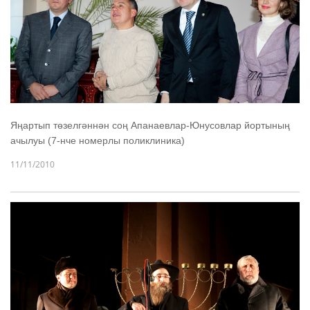
Яңартып төзелгәннән соң Апанаевлар-Юнусовлар йортының
ачылуы (7-нче номерлы поликлиника)
11/11/2010