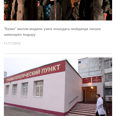
"Казан" милли-мәдәни үзәге янындагы мәйданда ханука
шәмнәрен яндыру
11/11/2010