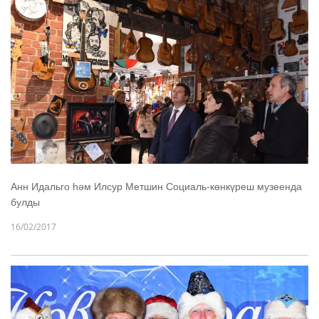
Анн Идальго һәм Илсур Метшин Социаль-көнкүреш музеенда
булды
16/02/2017