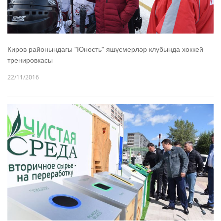
Киров районындагы "Юность" яшүсмерләр клубында хоккей
тренировкасы
22/11/2016