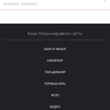
02/10/2015
-
07/07/2015
Казан Мэрының рәсми сайты
ШӘХСИ ФИКЕР
ХӘБӘРЛӘР
ТӘКЪДИМНӘР
ТОРМЫШ ЮЛЫ
ФОТО
ВИДЕО