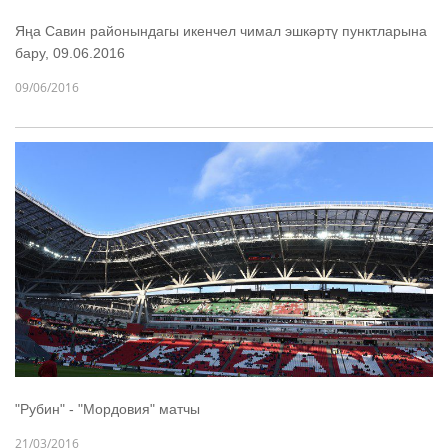
Яңа Савин районындагы икенчел чимал эшкәртү пунктларына
бару, 09.06.2016
09/06/2016
"Рубин" - "Мордовия" матчы
21/03/2016