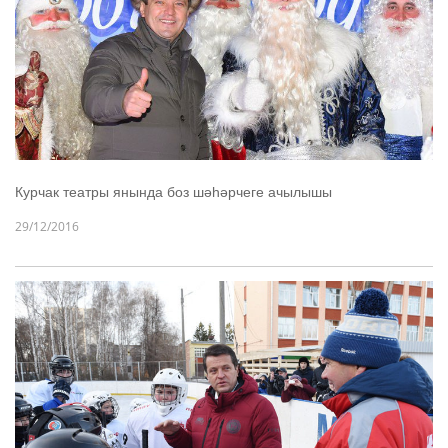
Курчак театры янында боз шәһәрчеге ачылышы
29/12/2016