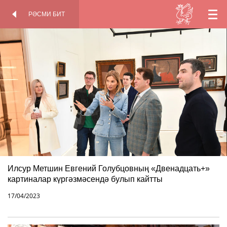
РӘСМИ БИТ
TT
КАДР
РӘСМИ БИТ
АРТЫНДА
EN
RU
Илсур Метшин Евгений Голубцовның «Двенадцать+»
картиналар күргәзмәсендә булып кайтты
17/04/2023