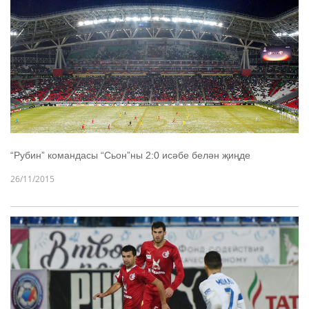
“Рубин” командасы “Сьон”ны 2:0 исәбе белән җиңде
26/11/2015