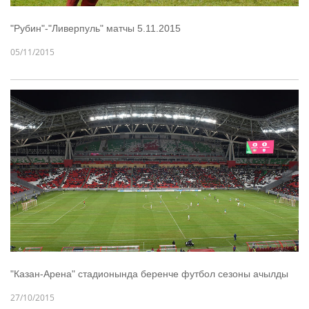
"Рубин"-"Ливерпуль" матчы 5.11.2015
05/11/2015
"Казан-Арена" стадионында беренче футбол сезоны ачылды
27/10/2015