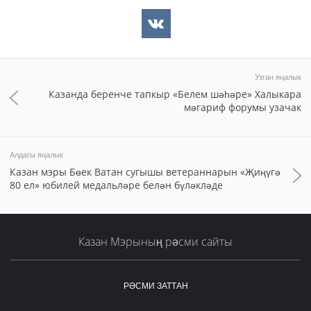
Узган яңалык
Казанда беренче тапкыр «Белем шәһәре» Халыкара
мәгариф форумы узачак
Алдагы яңалык
Казан мэры Бөек Ватан сугышы ветераннарын «Җиңүгә
80 ел» юбилей медальләре белән бүләкләде
Казан Мэрының рәсми сайты
РӘСМИ ЗАТТАН