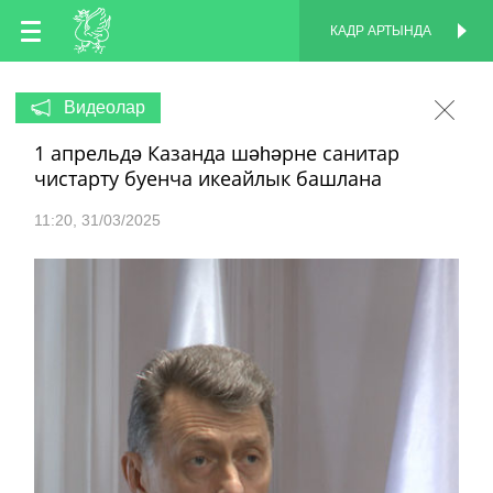
TT
КАДР АРТЫНДА
КАДР АРТЫНДА
EN
Видеолар
1 апрельдә Казанда шәһәрне санитар
RU
чистарту буенча икеайлык башлана
11:20
31/03/2025