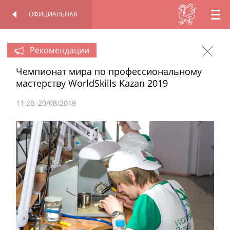
ОФИЦИАЛЬНАЯ
RU
ОФИЦИАЛЬНАЯ
ПЕРСОНАЛЬНАЯ
СТРАНИЦА
СТРАНИЦА
EN
Рекомендации
Чемпионат мира по профессиональному
TT
мастерству WorldSkills Kazan 2019
11:20
20/08/2019