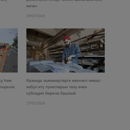
килә»
29/07/2026
су һәм
Казанда эшмәкәрләргә икенчел чимал
штырыла
кабул итү пунктларын төзү өчен
субсидия бирелә башлый
27/07/2026