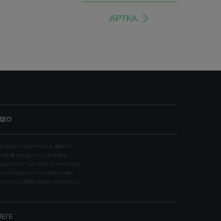
АРТКА
ДЕО
гълүмати агентлыгы җавап
еләсә нинди массакүләм
Беренчел чыганакка сылтама
сен Интернет челтәреннән
гентлыгы һәм Казан Мэриясе
ЛЕГЕ