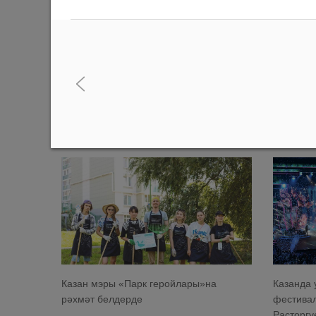
Илсур Метшин: «Ленин бакчасына керү
Илсур Ме
юлы тагы да уңайлырак булачак»
гаиләләр
инфрастр
05/08/2026
башлады
03/08/202
Казан мэры «Парк геройлары»на
Казанда 
рәхмәт белдерде
фестивал
Расторгу