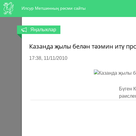
Илсур Метшинның рәсми сайты
Яңалыклар
Казанда җылы белән тәэмин итү пр
17:38
11/11/2010
Бүген 
рәисле