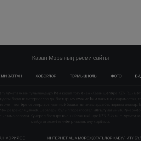
Казан Мэрының рәсми сайты
СМИ ЗАТТАН
ХӘБӘРЛӘР
ТОРМЫШ ЮЛЫ
ФОТО
ВИ
гълүмати яктан тулыландыру һәм карап тоту өчен «Казан шәһәре KZN.RU» мә
ындагы барлык материаллар да, бастырылу күләме һәм вакытына карамастан, т
тернет челтәре серверларында яисә башка чыганакларда бастырыла алалар. 
 һәм ретрансляциянең шартлары булып тора (портал мәгълүматының күчермә
в сылтама сорала). Күчереп бастыру өчен «Казан шәһәре KZN.RU» мәгълүмати а
матбугат хезмәтеннән ризалык алу кирәкми.
АН МЭРИЯСЕ
ИНТЕРНЕТ АША МӨРӘҖӘГАТЬЛӘР КАБУЛ ИТҮ БҮ