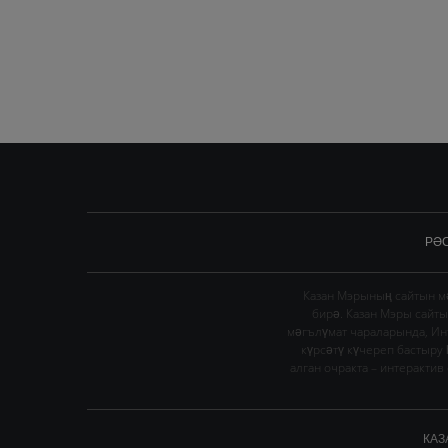
РӘ
Казан Мэрының сайтын мә
бирә. Казан Мэры сайт
мәгълүмат чараларында, Ин
күрсәтү күчереп бастыру
алган очракта – интеракти
КАЗ