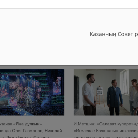
тшин: «Без күпбалалы
Казанда елның иң яхшы җәмәг
 яшәячәк бистәләрдә
тәрбиячесен билгеләделәр
Казанның Совет р
уктураны төзекләндерә
03/08/2026
к»
6
узачак «Яңа дулкын»
И.Метшин: «Салават күпере»н
ендә Олег Газманов, Николай
«Игелекле Казан»ның инклюзи
ев, Дима Билан, Филипп
юнәлешендәге иң зур үзәкләре