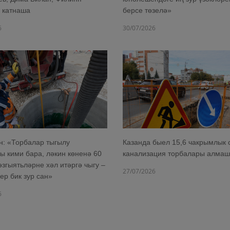
 катнаша
берсе төзелә»
6
30/07/2026
: «Торбалар тыгылу
Казанда быел 15,6 чакрымлык 
ы кими бара, ләкин көненә 60
канализация торбалары алма
әзгыятьләрне хәл итәргә чыгу –
27/07/2026
ер бик зур сан»
6