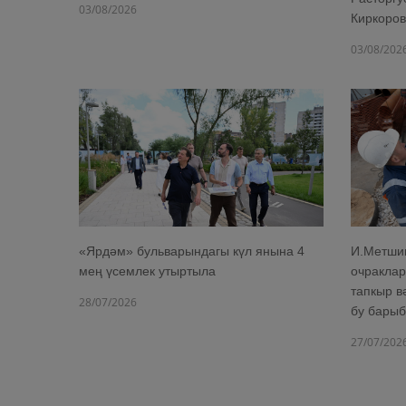
03/08/2026
Киркоров
03/08/202
«Ярдәм» бульварындагы күл янына 4
И.Метшин
мең үсемлек утыртыла
очраклар
тапкыр в
28/07/2026
бу барыб
27/07/202