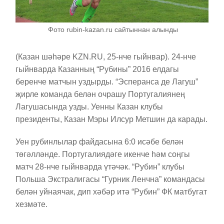
Фото rubin-kazan.ru сайтыннан алынды
(Казан шәһәре KZN.RU, 25-нче гыйнвар). 24-нче
гыйнварда Казанның “Рубины” 2016 елдагы
беренче матчын уздырды. “Эсперанса де Лагуш”
җирле команда белән очрашу Португалиянең
Лагушасында узды. Уенны Казан клубы
президенты, Казан Мэры Илсур Метшин да карады.
Уен рубинлылар файдасына 6:0 исәбе белән
төгәлләнде. Португалиядәге икенче һәм соңгы
матч 28-нче гыйнварда үтәчәк. “Рубин” клубы
Польша Экстралигасы “Гурник Ленчна” командасы
белән уйнаячак, дип хәбәр итә “Рубин” ФК матбугат
хезмәте.