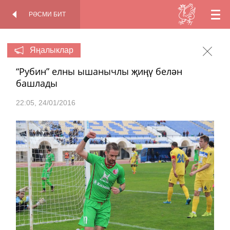
РӘСМИ БИТ
TT
КАДР
РӘСМИ БИТ
АРТЫНДА
EN
Яңалыклар
“Рубин” елны ышанычлы җиңү белән
RU
башлады
22:05
24/01/2016