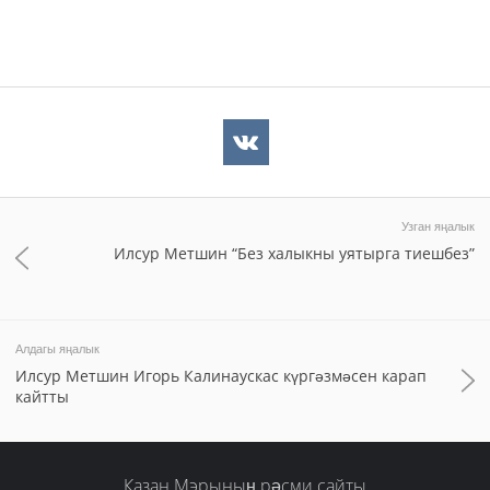
Узган яңалык
Илсур Метшин “Без халыкны уятырга тиешбез”
Алдагы яңалык
Илсур Метшин Игорь Калинаускас күргәзмәсен карап
кайтты
Казан Мэрының рәсми сайты