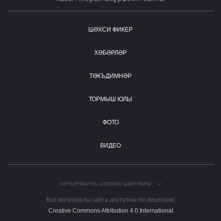
ШӘХСИ ФИКЕР
ХӘБӘРЛӘР
ТӘКЪДИМНӘР
ТОРМЫШ ЮЛЫ
ФОТО
ВИДЕО
МӘГЪЛҮМАТНЫ КУЛЛАНУ ШАРТЛАРЫ
Все материалы сайта доступны по лицензии:
Creative Commons Attribution 4.0 International